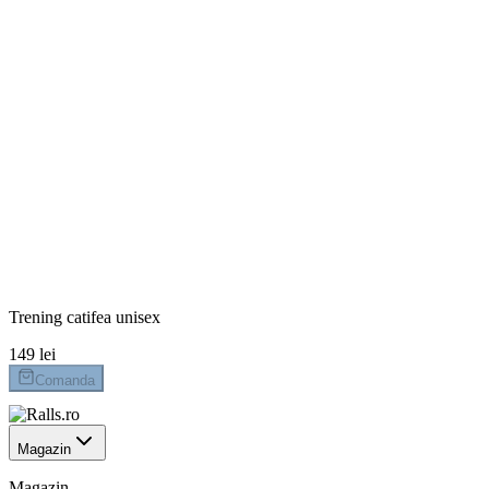
Marime
62
68
74
80
86
92
98
104
110
Culoare
Maro
Rosu
Plata la livrare
Livrare 24-48h
Retur 14 zile
Trening catifea unisex
149 lei
Comanda
Magazin
Magazin