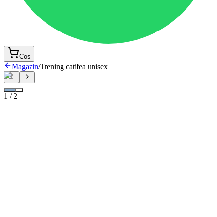
Cos
Magazin
/
Trening catifea unisex
1
/
2
De
asemenea, lucrăm și pentru copii cu conformații atipice – ma
slabi, mai plinuți sau cu proporții diferite, care nu se încadr
întotdeauna în tiparele standard.
149 lei