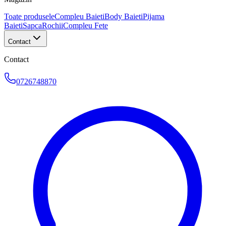
Toate produsele
Compleu Baieti
Body Baieti
Pijama
Baieti
Sapca
Rochii
Compleu Fete
Contact
Contact
0726748870