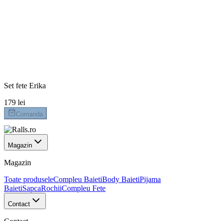
104
110
62
68
74
80
86
92
98
Plata la livrare
Livrare 24-48h
Retur 14 zile
Set fete Erika
179 lei
Comanda
Magazin
Magazin
Toate produsele
Compleu Baieti
Body Baieti
Pijama
Baieti
Sapca
Rochii
Compleu Fete
Contact