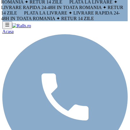
ROMANIA ✦ RETUR 14 ZILE
PLATA LA LIVRARE ✦
LIVRARE RAPIDA 24-48H IN TOATA ROMANIA ✦ RETUR
14 ZILE
PLATA LA LIVRARE ✦ LIVRARE RAPIDA 24-
48H IN TOATA ROMANIA ✦ RETUR 14 ZILE
Acasa