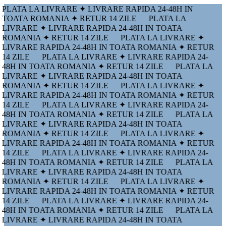
PLATA LA LIVRARE ✦ LIVRARE RAPIDA 24-48H IN
TOATA ROMANIA ✦ RETUR 14 ZILE
PLATA LA
LIVRARE ✦ LIVRARE RAPIDA 24-48H IN TOATA
ROMANIA ✦ RETUR 14 ZILE
PLATA LA LIVRARE ✦
LIVRARE RAPIDA 24-48H IN TOATA ROMANIA ✦ RETUR
14 ZILE
PLATA LA LIVRARE ✦ LIVRARE RAPIDA 24-
48H IN TOATA ROMANIA ✦ RETUR 14 ZILE
PLATA LA
LIVRARE ✦ LIVRARE RAPIDA 24-48H IN TOATA
ROMANIA ✦ RETUR 14 ZILE
PLATA LA LIVRARE ✦
LIVRARE RAPIDA 24-48H IN TOATA ROMANIA ✦ RETUR
14 ZILE
PLATA LA LIVRARE ✦ LIVRARE RAPIDA 24-
48H IN TOATA ROMANIA ✦ RETUR 14 ZILE
PLATA LA
LIVRARE ✦ LIVRARE RAPIDA 24-48H IN TOATA
ROMANIA ✦ RETUR 14 ZILE
PLATA LA LIVRARE ✦
LIVRARE RAPIDA 24-48H IN TOATA ROMANIA ✦ RETUR
14 ZILE
PLATA LA LIVRARE ✦ LIVRARE RAPIDA 24-
48H IN TOATA ROMANIA ✦ RETUR 14 ZILE
PLATA LA
LIVRARE ✦ LIVRARE RAPIDA 24-48H IN TOATA
ROMANIA ✦ RETUR 14 ZILE
PLATA LA LIVRARE ✦
LIVRARE RAPIDA 24-48H IN TOATA ROMANIA ✦ RETUR
14 ZILE
PLATA LA LIVRARE ✦ LIVRARE RAPIDA 24-
48H IN TOATA ROMANIA ✦ RETUR 14 ZILE
PLATA LA
LIVRARE ✦ LIVRARE RAPIDA 24-48H IN TOATA