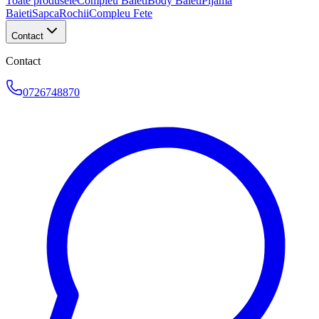
Toate produsele
Compleu Baieti
Body Baieti
Pijama
Baieti
Sapca
Rochii
Compleu Fete
Contact
Contact
0726748870