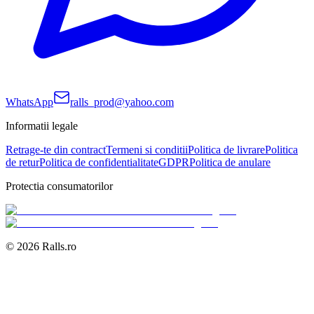
WhatsApp
ralls_prod@yahoo.com
Informatii legale
Retrage-te din contract
Termeni si conditii
Politica de livrare
Politica
de retur
Politica de confidentialitate
GDPR
Politica de anulare
Protectia consumatorilor
©
2026
Ralls.ro