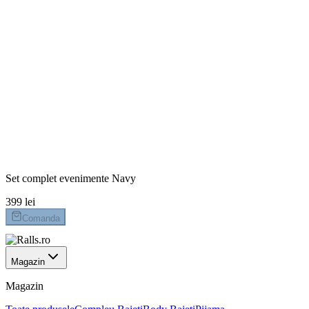
mai slabi, mai plinuți sau cu proporții diferite, care nu se
încadrează întotdeauna în tiparele standard.
399 lei
Marime
104
110
62
68
74
80
86
92
98
Plata la livrare
Livrare 24-48h
Retur 14 zile
Set complet evenimente Navy
399 lei
Comanda
Magazin
Magazin