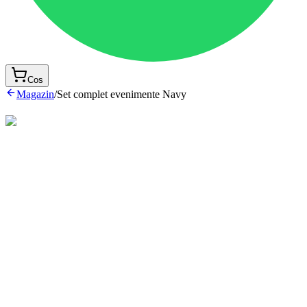
Cos
Magazin
/
Set complet evenimente Navy
Set 7 piese
Contine:
Body confectionat din bumbac
Pantalon clasic cu buzunare si bretele ajustabile din stofa
bleumarin
Vesta din stofa captusita cu bumbac
Papion din stofa
Sapca stofa captusita cu bumbac
Incaltaminte textila stofa captusita cu bumbac
Aripioara de ingeras din stofa
De asemenea, lucrăm și pentru copii cu conformații atipice –