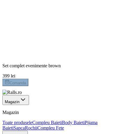
Marime
104
110
62
68
74
80
86
92
98
Plata la livrare
Livrare 24-48h
Retur 14 zile
Set complet evenimente brown
399 lei
Comanda
Magazin
Magazin
Toate produsele
Compleu Baieti
Body Baieti
Pijama
Baieti
Sapca
Rochii
Compleu Fete