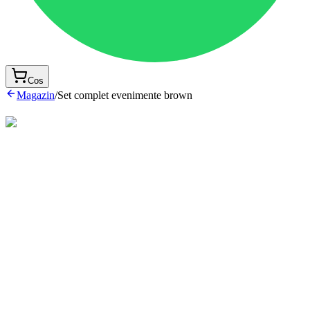
Cos
Magazin
/
Set complet evenimente brown
Set 6 piese
Contine:
Body din bumbac cu dantela la fente
Pantalon cu manseta si bretele ajustabile din in
Vesta din in captusita cu bumbac
Papion din in
Sapca din in,captusita cu bumbac
Incaltaminte textila din in,captusita cu bumbac
De asemenea, lucrăm și pentru copii cu conformații atipice –
mai slabi, mai plinuți sau cu proporții diferite, care nu se
încadrează întotdeauna în tiparele standard.
399 lei