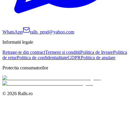
WhatsApp
ralls_prod@yahoo.com
Informatii legale
Retrage-te din contract
Termeni si conditii
Politica de livrare
Politica
de retur
Politica de confidentialitate
GDPR
Politica de anulare
Protectia consumatorilor
©
2026
Ralls.ro