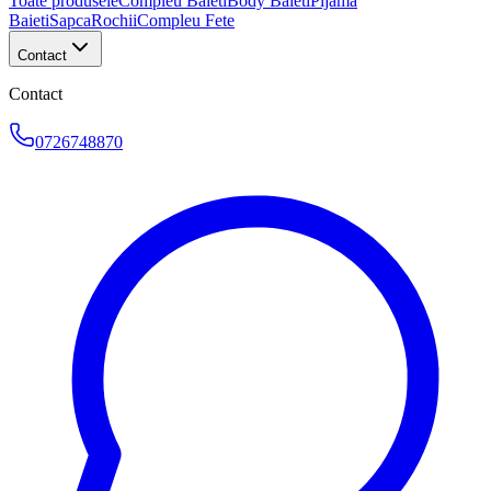
Toate produsele
Compleu Baieti
Body Baieti
Pijama
Baieti
Sapca
Rochii
Compleu Fete
Contact
Contact
0726748870