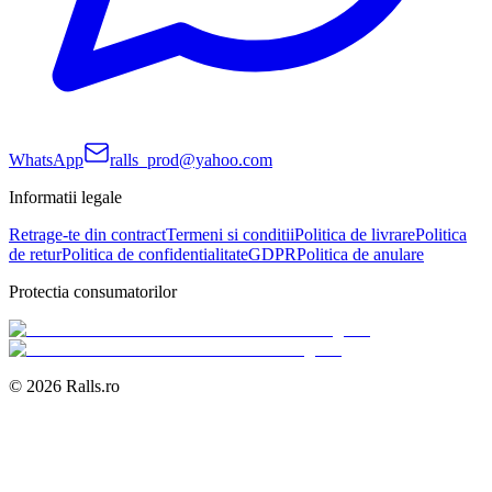
WhatsApp
ralls_prod@yahoo.com
Informatii legale
Retrage-te din contract
Termeni si conditii
Politica de livrare
Politica
de retur
Politica de confidentialitate
GDPR
Politica de anulare
Protectia consumatorilor
©
2026
Ralls.ro