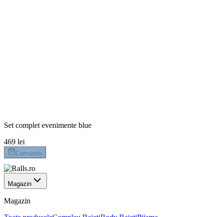
conformații atipice – mai slabi, mai plinuți sau cu proporții
diferite, care nu se încadrează întotdeauna în tiparele standa
469 lei
Marime
104
110
62
68
74
80
86
92
98
Plata la livrare
Livrare 24-48h
Retur 14 zile
Set complet evenimente blue
469 lei
Comanda
Magazin
Magazin