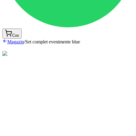
Cos
Magazin
/
Set complet evenimente blue
Set 7 piese
Contine:
Body din bumbac cu jabou din dantela detasabil
Pantalon clasic cu buzunare si bretele ajustabile di in cu nastu
metalici
Papion din in
Vesta din in captusita cu bumbac
Sapca captusita si bretele ajustabile din in
Incaltaminte textila din in captusita cu bumbac
Aripa inger din in
Confectionate din in
De asemenea, lucrăm și pentru copii cu