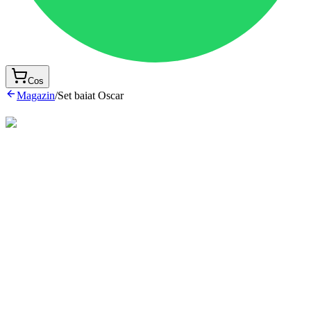
Cos
Magazin
/
Set baiat Oscar
Sunt confectionate din raiat fin pe bumbac
Contine:
pantalon scurt cu bretele reglabile
De
asemenea, lucrăm și pentru copii cu conformații atipice – ma
slabi, mai plinuți sau cu proporții diferite, care nu se încadr
întotdeauna în tiparele standard.
209 lei
Marime
62
68
74
80
86
92
98
104
110