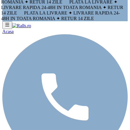
ROMANIA ✦ RETUR 14 ZILE
PLATA LA LIVRARE ✦
LIVRARE RAPIDA 24-48H IN TOATA ROMANIA ✦ RETUR
14 ZILE
PLATA LA LIVRARE ✦ LIVRARE RAPIDA 24-
48H IN TOATA ROMANIA ✦ RETUR 14 ZILE
Acasa