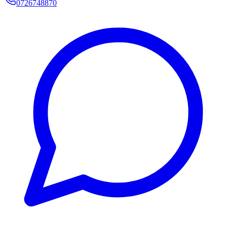
0726748870