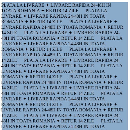
PLATA LA LIVRARE ✦ LIVRARE RAPIDA 24-48H IN
TOATA ROMANIA ✦ RETUR 14 ZILE
PLATA LA
LIVRARE ✦ LIVRARE RAPIDA 24-48H IN TOATA
ROMANIA ✦ RETUR 14 ZILE
PLATA LA LIVRARE ✦
LIVRARE RAPIDA 24-48H IN TOATA ROMANIA ✦ RETUR
14 ZILE
PLATA LA LIVRARE ✦ LIVRARE RAPIDA 24-
48H IN TOATA ROMANIA ✦ RETUR 14 ZILE
PLATA LA
LIVRARE ✦ LIVRARE RAPIDA 24-48H IN TOATA
ROMANIA ✦ RETUR 14 ZILE
PLATA LA LIVRARE ✦
LIVRARE RAPIDA 24-48H IN TOATA ROMANIA ✦ RETUR
14 ZILE
PLATA LA LIVRARE ✦ LIVRARE RAPIDA 24-
48H IN TOATA ROMANIA ✦ RETUR 14 ZILE
PLATA LA
LIVRARE ✦ LIVRARE RAPIDA 24-48H IN TOATA
ROMANIA ✦ RETUR 14 ZILE
PLATA LA LIVRARE ✦
LIVRARE RAPIDA 24-48H IN TOATA ROMANIA ✦ RETUR
14 ZILE
PLATA LA LIVRARE ✦ LIVRARE RAPIDA 24-
48H IN TOATA ROMANIA ✦ RETUR 14 ZILE
PLATA LA
LIVRARE ✦ LIVRARE RAPIDA 24-48H IN TOATA
ROMANIA ✦ RETUR 14 ZILE
PLATA LA LIVRARE ✦
LIVRARE RAPIDA 24-48H IN TOATA ROMANIA ✦ RETUR
14 ZILE
PLATA LA LIVRARE ✦ LIVRARE RAPIDA 24-
48H IN TOATA ROMANIA ✦ RETUR 14 ZILE
PLATA LA
LIVRARE ✦ LIVRARE RAPIDA 24-48H IN TOATA