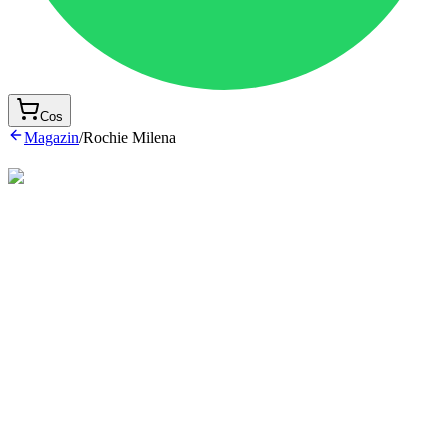
Cos
Magazin
/
Rochie Milena
289 lei
Marime
62
68
74
80
86
92
98
104
110
Plata la livrare