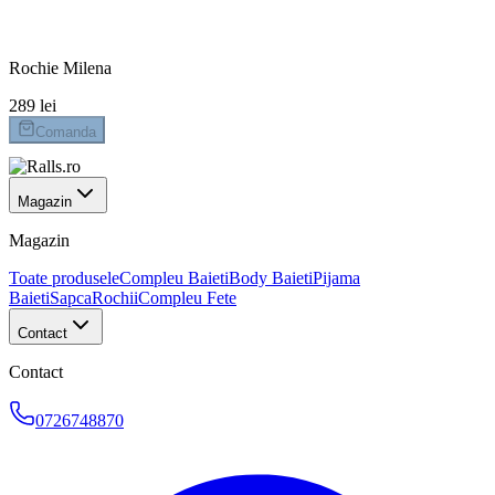
Livrare 24-48h
Retur 14 zile
Rochie Milena
289 lei
Comanda
Magazin
Magazin
Toate produsele
Compleu Baieti
Body Baieti
Pijama
Baieti
Sapca
Rochii
Compleu Fete
Contact
Contact
0726748870