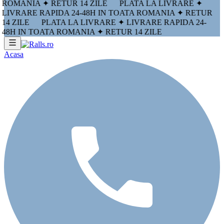
ROMANIA ✦ RETUR 14 ZILE
PLATA LA LIVRARE ✦
LIVRARE RAPIDA 24-48H IN TOATA ROMANIA ✦ RETUR
14 ZILE
PLATA LA LIVRARE ✦ LIVRARE RAPIDA 24-
48H IN TOATA ROMANIA ✦ RETUR 14 ZILE
Acasa