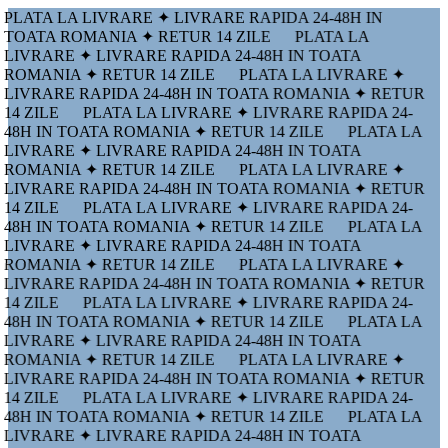
PLATA LA LIVRARE ✦ LIVRARE RAPIDA 24-48H IN
TOATA ROMANIA ✦ RETUR 14 ZILE
PLATA LA
LIVRARE ✦ LIVRARE RAPIDA 24-48H IN TOATA
ROMANIA ✦ RETUR 14 ZILE
PLATA LA LIVRARE ✦
LIVRARE RAPIDA 24-48H IN TOATA ROMANIA ✦ RETUR
14 ZILE
PLATA LA LIVRARE ✦ LIVRARE RAPIDA 24-
48H IN TOATA ROMANIA ✦ RETUR 14 ZILE
PLATA LA
LIVRARE ✦ LIVRARE RAPIDA 24-48H IN TOATA
ROMANIA ✦ RETUR 14 ZILE
PLATA LA LIVRARE ✦
LIVRARE RAPIDA 24-48H IN TOATA ROMANIA ✦ RETUR
14 ZILE
PLATA LA LIVRARE ✦ LIVRARE RAPIDA 24-
48H IN TOATA ROMANIA ✦ RETUR 14 ZILE
PLATA LA
LIVRARE ✦ LIVRARE RAPIDA 24-48H IN TOATA
ROMANIA ✦ RETUR 14 ZILE
PLATA LA LIVRARE ✦
LIVRARE RAPIDA 24-48H IN TOATA ROMANIA ✦ RETUR
14 ZILE
PLATA LA LIVRARE ✦ LIVRARE RAPIDA 24-
48H IN TOATA ROMANIA ✦ RETUR 14 ZILE
PLATA LA
LIVRARE ✦ LIVRARE RAPIDA 24-48H IN TOATA
ROMANIA ✦ RETUR 14 ZILE
PLATA LA LIVRARE ✦
LIVRARE RAPIDA 24-48H IN TOATA ROMANIA ✦ RETUR
14 ZILE
PLATA LA LIVRARE ✦ LIVRARE RAPIDA 24-
48H IN TOATA ROMANIA ✦ RETUR 14 ZILE
PLATA LA
LIVRARE ✦ LIVRARE RAPIDA 24-48H IN TOATA