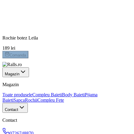
Plata la livrare
Livrare 24-48h
Retur 14 zile
Rochie botez Leila
189 lei
Comanda
Magazin
Magazin
Toate produsele
Compleu Baieti
Body Baieti
Pijama
Baieti
Sapca
Rochii
Compleu Fete
Contact
Contact
0726748870