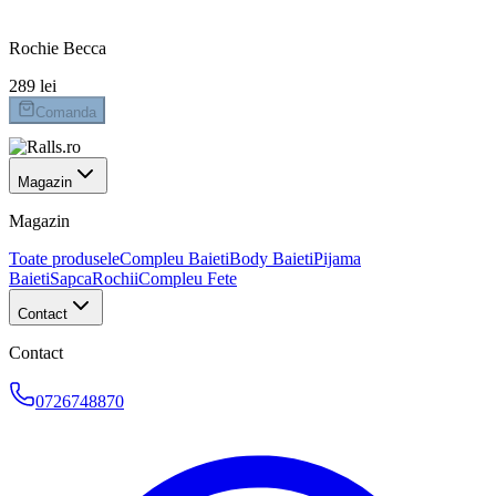
Retur 14 zile
Rochie Becca
289 lei
Comanda
Magazin
Magazin
Toate produsele
Compleu Baieti
Body Baieti
Pijama
Baieti
Sapca
Rochii
Compleu Fete
Contact
Contact
0726748870