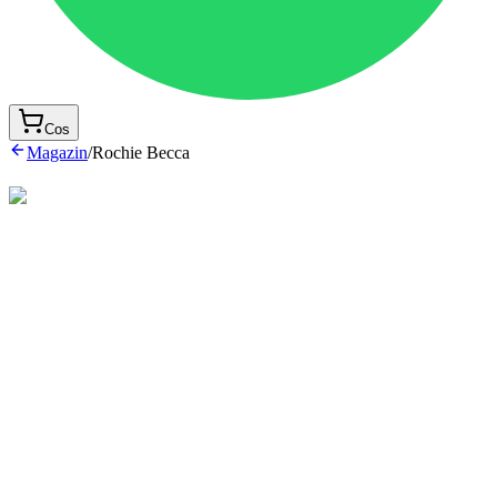
Cos
Magazin
/
Rochie Becca
289 lei
Marime
62
68
74
80
86
92
98
104
110
Plata la livrare
Livrare 24-48h