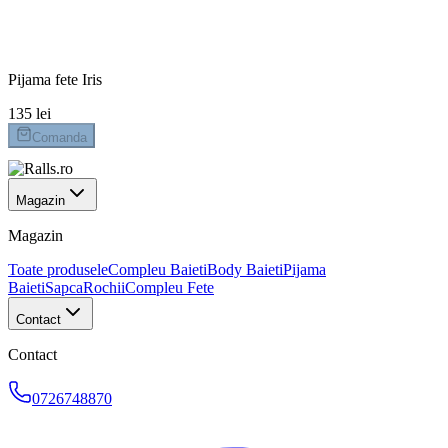
Livrare 24-48h
Retur 14 zile
Pijama fete Iris
135 lei
Comanda
Magazin
Magazin
Toate produsele
Compleu Baieti
Body Baieti
Pijama
Baieti
Sapca
Rochii
Compleu Fete
Contact
Contact
0726748870