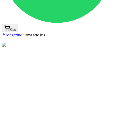
Cos
Magazin
/
Pijama fete Iris
Pijama din bumbac, o alegere ideala pentru noapte
De
asemenea, lucrăm și pentru copii cu conformații atipice – ma
slabi, mai plinuți sau cu proporții diferite, care nu se încadr
întotdeauna în tiparele standard.
135 lei
Marime
104
110
62
68
74
80
86
92
98
Plata la livrare