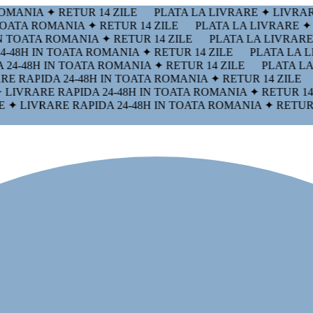
OMANIA ✦ RETUR 14 ZILE
PLATA LA LIVRARE ✦ LIVRAR
TOATA ROMANIA ✦ RETUR 14 ZILE
PLATA LA LIVRARE ✦
N TOATA ROMANIA ✦ RETUR 14 ZILE
PLATA LA LIVRARE
4-48H IN TOATA ROMANIA ✦ RETUR 14 ZILE
PLATA LA L
 24-48H IN TOATA ROMANIA ✦ RETUR 14 ZILE
PLATA LA
RE RAPIDA 24-48H IN TOATA ROMANIA ✦ RETUR 14 ZILE
 LIVRARE RAPIDA 24-48H IN TOATA ROMANIA ✦ RETUR 14
 ✦ LIVRARE RAPIDA 24-48H IN TOATA ROMANIA ✦ RETUR 