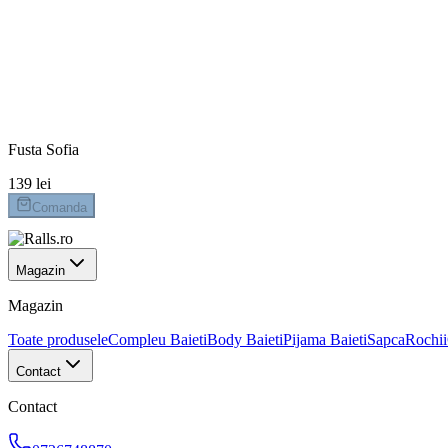
Plata la livrare
Livrare 24-48h
Retur 14 zile
Fusta Sofia
139 lei
Comanda
Magazin
Magazin
Toate produsele
Compleu Baieti
Body Baieti
Pijama Baieti
Sapca
Rochii
Contact
Contact