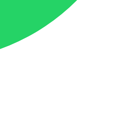
 copii cu conformații atipice – mai slabi, mai plinuți sau cu propor