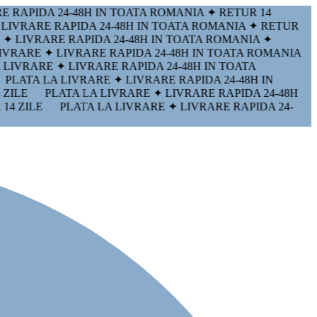
E RAPIDA 24-48H IN TOATA ROMANIA ✦ RETUR 14
 LIVRARE RAPIDA 24-48H IN TOATA ROMANIA ✦ RETUR
 ✦ LIVRARE RAPIDA 24-48H IN TOATA ROMANIA ✦
IVRARE ✦ LIVRARE RAPIDA 24-48H IN TOATA ROMANIA
 LIVRARE ✦ LIVRARE RAPIDA 24-48H IN TOATA
PLATA LA LIVRARE ✦ LIVRARE RAPIDA 24-48H IN
 ZILE
PLATA LA LIVRARE ✦ LIVRARE RAPIDA 24-48H
14 ZILE
PLATA LA LIVRARE ✦ LIVRARE RAPIDA 24-