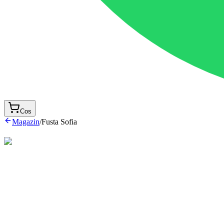
Cos
Magazin
/
Fusta Sofia
Fusta din tull fin,captusita cu tafta
Funda din talie realizata 
diferite, care nu se încadrează întotdeauna în tiparele standa
139 lei
Marime
104
110
62
68
74
80
86
92
98